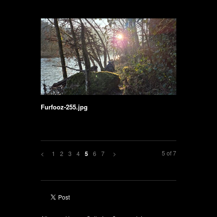
Furfooz-255.jpg
5 of 7
<
1
2
3
4
6
7
>
5