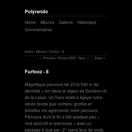
Polyrando
Home
Albums
Gallerie
Historique
Commentaires
Home
/
Albums
/
Furfooz - 8
Previous
/
Photos 2025
/
Next
Share
Furfooz - 8
Magnifique parcours de 23 et 535 m de
dénivelé + km dans la région de Gendron et
de la Lesse. Un franc soleil a égayé notre
rando tandis que rochers, grottes et
échelles ont agrémenté notre parcours.
Parcours dont la fin a été quelque peu «
rock and roll et aventures » avec un
passage à gué par -2° (sans jeux de mots,